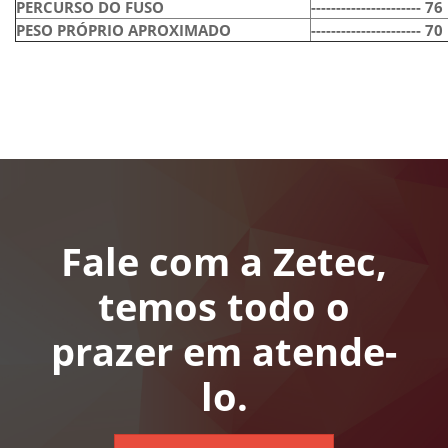
PERCURSO DO FUSO
----------------------
7
PESO PRÓPRIO APROXIMADO
----------------------
7
Fale com a Zetec,
temos todo o
prazer em atende-
lo.