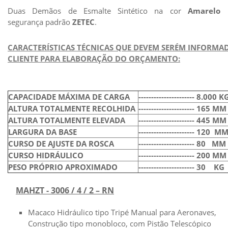
Duas Demãos de Esmalte Sintético na cor
Amarelo
segurança padrão
ZETEC
.
CARACTERÍSTICAS TÉCNICAS QUE DEVEM SERÉM INFORMA
CLIENTE PARA ELABORAÇÃO DO ORÇAMENTO:
CAPACIDADE MÁXIMA DE CARGA
---------------------- 8.000
K
ALTURA TOTALMENTE RECOLHIDA
----------------------
165
MM
ALTURA TOTALMENTE ELEVADA
----------------------
445
MM
LARGURA DA BASE
----------------------
120
M
CURSO DE AJUSTE DA ROSCA
----------------------
80
MM
CURSO HIDRÁULICO
----------------------
200
MM
PESO PRÓPRIO APROXIMADO
----------------------
30
KG
MAHZT - 3006 / 4 / 2 – RN
Macaco Hidráulico tipo Tripé Manual para Aeronaves,
Construção tipo monobloco, com Pistão Telescópico