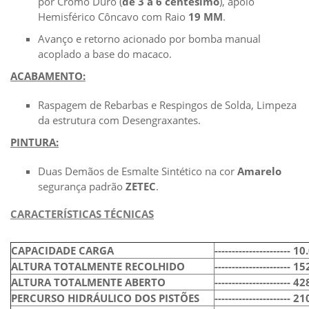
por Cromo Duro (
de 3 a 6 centésimo
), apoio
Hemisférico Côncavo com Raio
19 MM
.
Avanço e retorno acionado por bomba manual
acoplado a base do macaco.
ACABAMENTO:
Raspagem de Rebarbas e Respingos de Solda, Limpeza
da estrutura com Desengraxantes.
PINTURA:
Duas Demãos de Esmalte Sintético na cor
Amarelo
segurança padrão
ZETEC
.
CARACTERÍSTICAS TÉCNICAS
CAPACIDADE CARGA
----------------------
10
ALTURA TOTALMENTE RECOLHIDO
----------------------
15
ALTURA TOTALMENTE ABERTO
----------------------
42
PERCURSO HIDRÁULICO DOS PISTÕES
----------------------
21