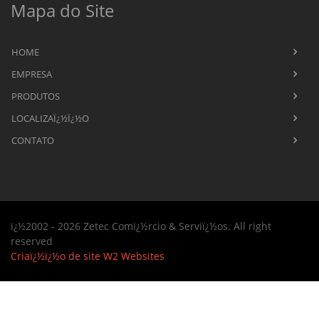
Mapa do Site
HOME
EMPRESA
PRODUTOS
LOCALIZAÏ¿½Ï¿½O
CONTATO
ï¿½2002 - 2026 Zetec Comï¿½rcio & Serviï¿½os. All right
reserved
Criaï¿½ï¿½o de site
W2 Websites