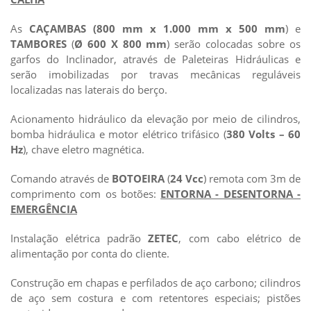
As
CAÇAMBAS
(800 mm x 1.000 mm x 500 mm
) e
TAMBORES
(
Ø 600 X 800 mm
) serão colocadas sobre os
garfos do Inclinador, através de Paleteiras Hidráulicas e
serão imobilizadas por travas mecânicas reguláveis
localizadas nas laterais do berço.
Acionamento hidráulico da elevação por meio de cilindros,
bomba hidráulica e motor elétrico trifásico (
380 Volts – 60
Hz
), chave eletro magnética.
Comando através de
BOTOEIRA
(
24 Vcc
) remota com 3m de
comprimento com os botões:
ENTORNA - DESENTORNA -
EMERGÊNCIA
Instalação elétrica padrão
ZETEC
, com cabo elétrico de
alimentação por conta do cliente.
Construção em chapas e perfilados de aço carbono; cilindros
de aço sem costura e com retentores especiais; pistões