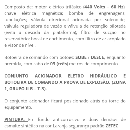
Composto de: motor elétrico trifásico (
440 Volts
–
60 Hz
);
chave elétrica magnética; bomba de engrenagens;
tubulações; válvula direcional acionada por solenoide,
válvula reguladora de vazão e válvula de retenção pilotada
(evita a descida da plataforma); filtro de sucção no
reservatório; bocal de enchimento, com filtro de ar acoplado
e visor de nível.
Botoeira de comando com botões:
SOBE
/
DESCE
, enquanto
premida, com cabo de
03 (três
) metros de comprimento.
CONJUNTO ACIONADOR ELETRO HIDRÁULICO E
BOTOEIRA DE COMANDO À PROVA DE EXPLOSÃO. (ZONA
1, GRUPO II B – T-3).
O conjunto acionador ficará posicionado atrás da torre do
equipamento.
PINTURA:
Em fundo anticorrosivo e duas demãos de
esmalte sintético na cor Laranja segurança padrão
ZETEC
.