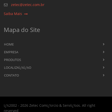
zetec@zetec.com.br
Saiba Mais
Mapa do Site
HOME
EMPRESA
PRODUTOS
LOCALIZAÏ¿½Ï¿½O
CONTATO
ï¿½2002 - 2026 Zetec Comï¿½rcio & Serviï¿½os. All right
reserved