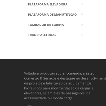
PLATAFORMA ELEVADORA
PLATAFORMA DE MANUTENÇÃO
TOMBADOR DE BOBINA
TRANSPALETEIRAS
Voltada à produção sob encomenda, a Zetec
Comércio & Serviços é destaque no desenvolvimen
de projetos e fabricação de equipamentos
hidráulicos para movimentação de cargas e
elevadores, sejam eles de passageiros, de
acessibilidade ou monta carga.