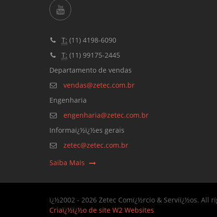
T:
(11) 4198-6090
T:
(11) 99175-2445
Departamento de vendas
vendas@zetec.com.br
Engenharia
engenharia@zetec.com.br
Informaï¿½ï¿½es gerais
zetec@zetec.com.br
Saiba Mais
ï¿½2002 - 2026 Zetec Comï¿½rcio & Serviï¿½os. All r
Criaï¿½ï¿½o de site
W2 Websites