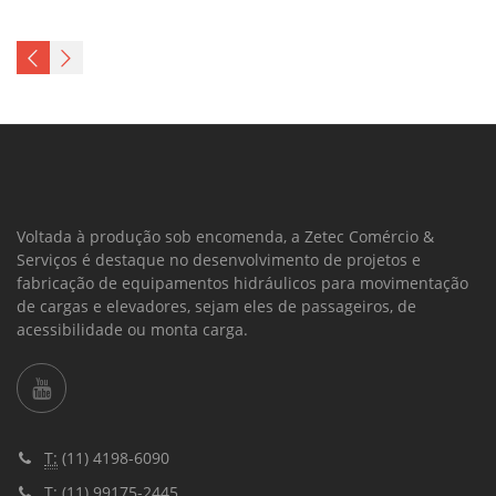
Voltada à produção sob encomenda, a Zetec Comércio &
Serviços é destaque no desenvolvimento de projetos e
fabricação de equipamentos hidráulicos para movimentação
de cargas e elevadores, sejam eles de passageiros, de
acessibilidade ou monta carga.
T:
(11) 4198-6090
T:
(11) 99175-2445