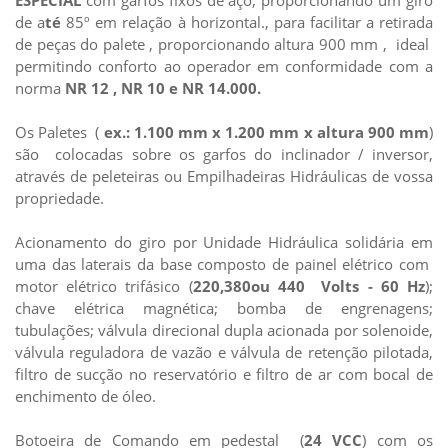
ESPECIAL
com garfos fixos de aço, proporcionando um giro
de a
té
85º em relação à horizontal., para facilitar a retirada
de peças do palete , proporcionando altura 900 mm , ideal
permitindo conforto ao operador em conformidade com a
norma
NR 12 , NR 10 e NR 14.000.
Os Paletes (
ex.: 1.100 mm x 1.200 mm x altura 900 mm
)
são colocadas sobre os garfos do inclinador / inversor,
através de peleteiras ou Empilhadeiras Hidráulicas de vossa
propriedade.
Acionamento do giro por Unidade Hidráulica solidária em
uma das laterais da base composto de painel elétrico com
motor elétrico trifásico (
220,380ou 440 Volts - 60 Hz
);
chave elétrica magnética; bomba de engrenagens;
tubulações; válvula direcional dupla acionada por solenoide,
válvula reguladora de vazão e válvula de retenção pilotada,
filtro de sucção no reservatório e filtro de ar com bocal de
enchimento de óleo.
Botoeira de Comando em pedestal (
24 VCC
) com os