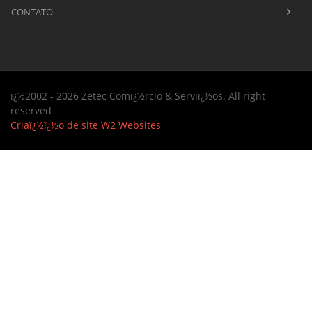
CONTATO
ï¿½2002 - 2026 Zetec Comï¿½rcio & Serviï¿½os. All right
reserved
Criaï¿½ï¿½o de site
W2 Websites