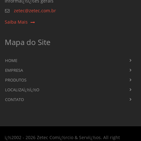
Informaï¿½ï¿½es gerais
zetec@zetec.com.br
Saiba Mais
Mapa do Site
HOME
EMPRESA
PRODUTOS
LOCALIZAÏ¿½Ï¿½O
CONTATO
ï¿½2002 - 2026 Zetec Comï¿½rcio & Serviï¿½os. All right