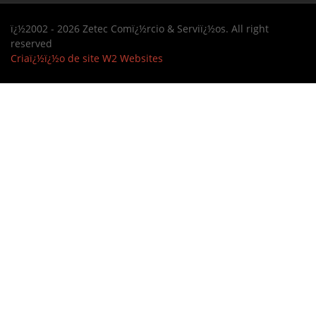
ï¿½2002 - 2026 Zetec Comï¿½rcio & Serviï¿½os. All right
reserved
Criaï¿½ï¿½o de site
W2 Websites